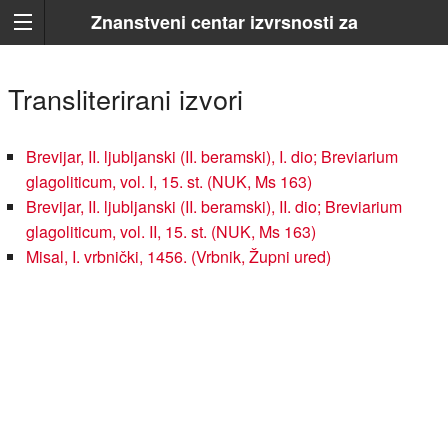
Znanstveni centar izvrsnosti za
hrvatsko glagoljaštvo
Transliterirani izvori
Brevijar, II. ljubljanski (II. beramski), I. dio; Breviarium
glagoliticum, vol. I, 15. st. (NUK, Ms 163)
Brevijar, II. ljubljanski (II. beramski), II. dio; Breviarium
glagoliticum, vol. II, 15. st. (NUK, Ms 163)
Misal, I. vrbnički, 1456. (Vrbnik, Župni ured)