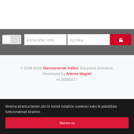
zapamti
me
© 2008-2026
Staroslavenski institut
. Sva prava pridržana.
Developed by
Antonio Magdić
v4.20260217
Mrežna stranica beram.stin.hr koristi kolačiće (cookies) kako bi poboljšala
funkcionalnost stranice.
Slažem se